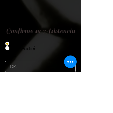
Confirme su Asistencia
Asistiré
No Asistiré
Título
Nombre
Cargo