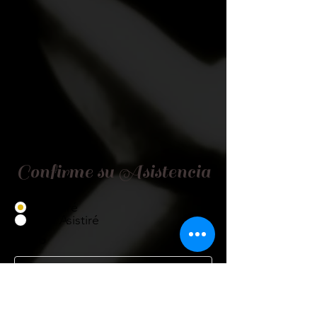
Confirme su Asistencia
Asistiré
No Asistiré
Título
Nombre