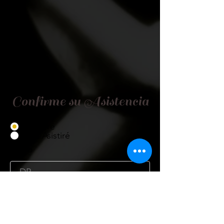
Confirme su Asistencia
Asistiré
No Asistiré
Título
Nombre