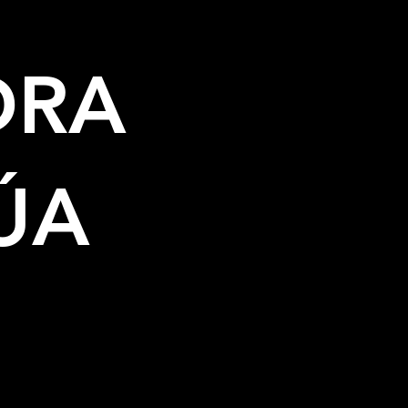
DRA
ÚA