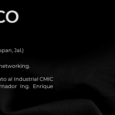
CO
an, Jal.)
 networking.
to al Industrial CMIC
rnador Ing. Enrique