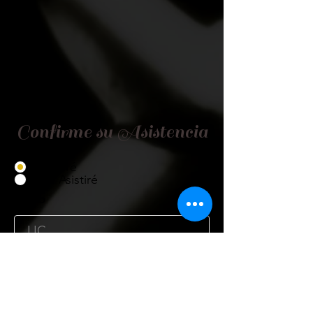
Confirme su Asistencia
Asistiré
No Asistiré
Título
Nombre