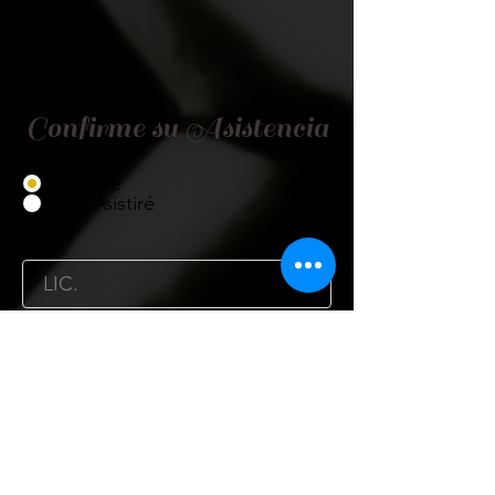
Confirme su Asistencia
Asistiré
No Asistiré
Título
Nombre
Cargo