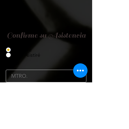
Confirme su Asistencia
Asistiré
No Asistiré
Título
Nombre
Cargo