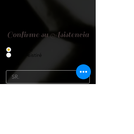
Confirme su Asistencia
Asistiré
No Asistiré
Título
Nombre
Cargo