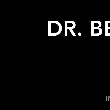
DR. 
I