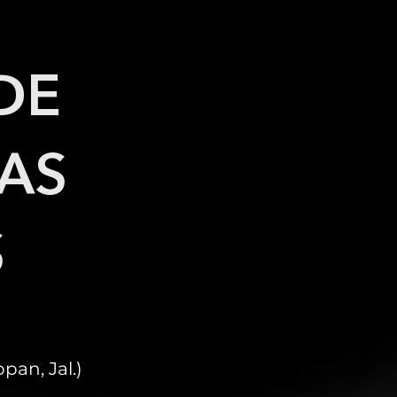
DE
TAS
S
an, Jal.)