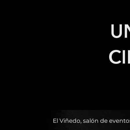
U
CI
El Viñedo, salón de event