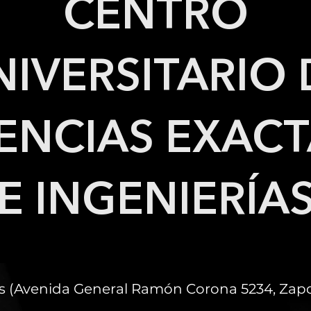
CENTRO
NIVERSITARIO 
ENCIAS EXAC
E INGENIERÍA
os (Avenida General Ramón Corona 5234, Zapop