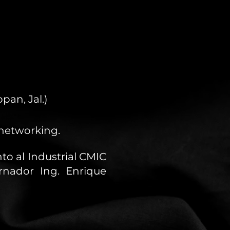
an, Jal.)
 networking.
to al Industrial CMIC
rnador Ing. Enrique