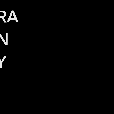
RA
N
Y