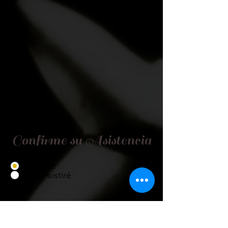
Confirme su Asistencia
Asistiré
No Asistiré
Título