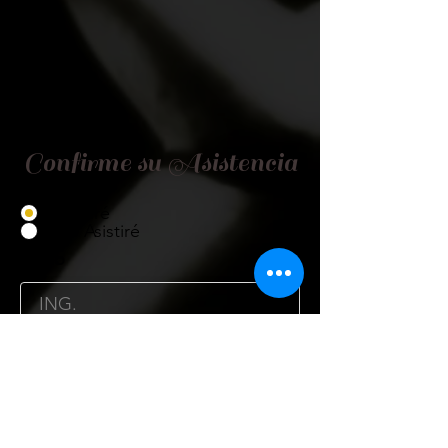
Confirme su Asistencia
Asistiré
No Asistiré
Título
Nombre
Cargo