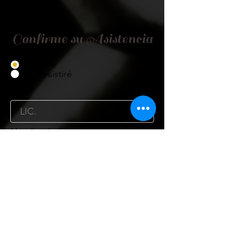
Confirme su Asistencia
Asistiré
No Asistiré
Título
Nombre
Cargo
Organismo