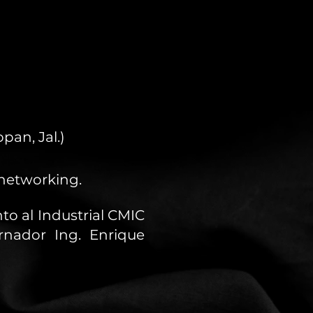
an, Jal.)
 networking.
to al Industrial CMIC
rnador Ing. Enrique