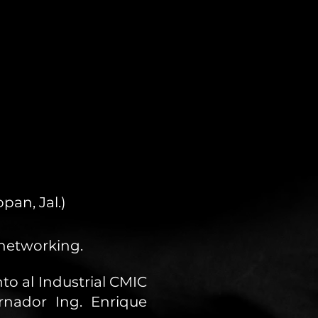
an, Jal.)
 networking.
to al Industrial CMIC
rnador Ing. Enrique