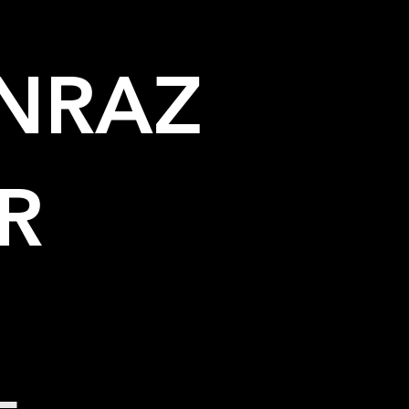
ONRAZ
R
L