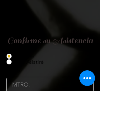
Confirme su Asistencia
Asistiré
No Asistiré
Título
Nombre
Cargo