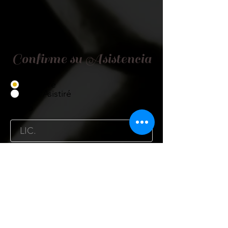
Confirme su Asistencia
Asistiré
No Asistiré
Título
Nombre
Cargo