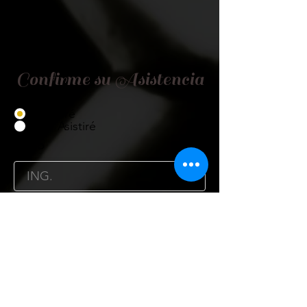
Confirme su Asistencia
Asistiré
No Asistiré
Título
Nombre
Cargo