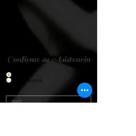
Confirme su Asistencia
Asistiré
No Asistiré
Título
Nombre