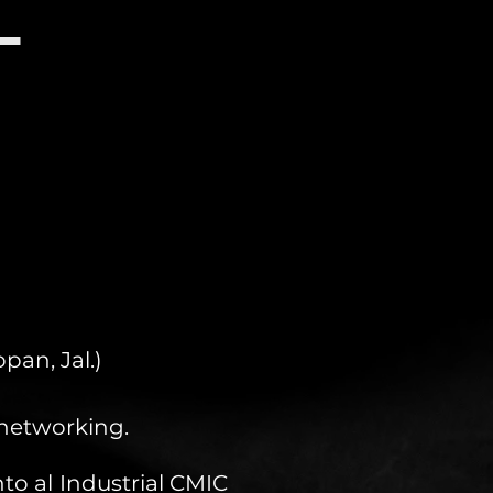
L
an, Jal.)
 networking.
to al Industrial CMIC