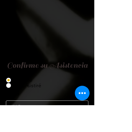
Confirme su Asistencia
Asistiré
No Asistiré
Título
Nombre