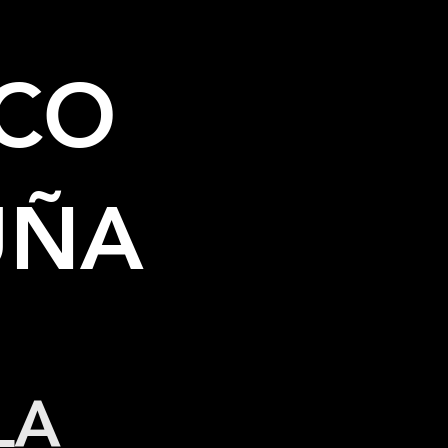
SCO
UÑA
LA