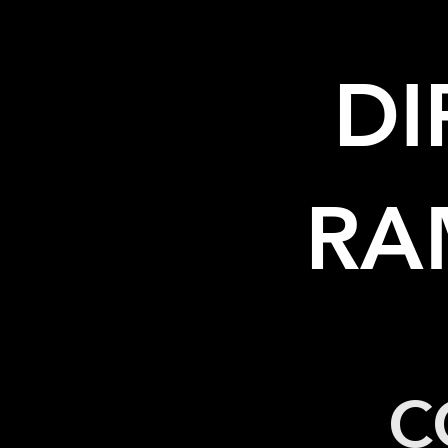
DI
RA
C