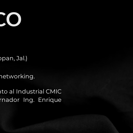
CO
an, Jal.)
 networking.
to al Industrial CMIC
rnador Ing. Enrique