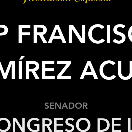
P FRANCI
MÍREZ AC
SENADOR
ONGRESO DE 