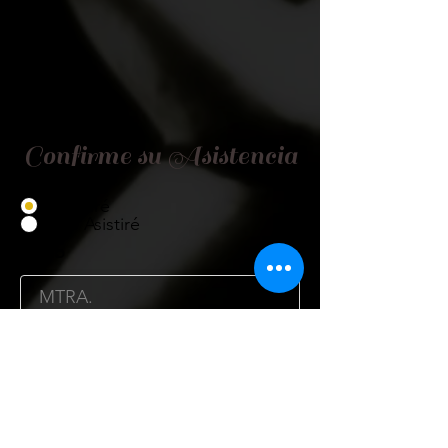
Confirme su Asistencia
Asistiré
No Asistiré
Título
Nombre
Cargo