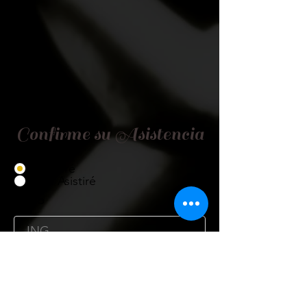
Confirme su Asistencia
Asistiré
No Asistiré
Título
Nombre