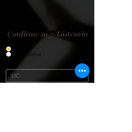
Confirme su Asistencia
Asistiré
No Asistiré
Título
Nombre
Cargo