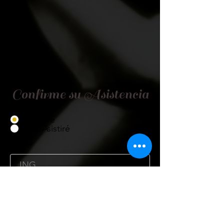
Confirme su Asistencia
Asistiré
No Asistiré
Título
Nombre