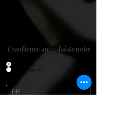
Confirme su Asistencia
Asistiré
No Asistiré
Título
Nombre
Cargo