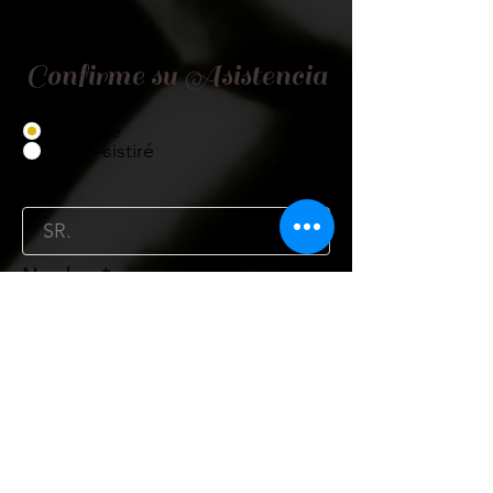
Confirme su Asistencia
Asistiré
No Asistiré
Título
Nombre
Cargo
Organismo