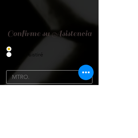
Confirme su Asistencia
Asistiré
No Asistiré
Título
Nombre
Cargo