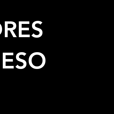
DRES
BESO