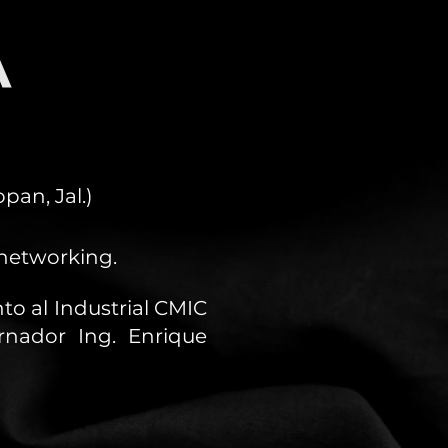
A
an, Jal.)
 networking.
to al Industrial CMIC
rnador Ing. Enrique