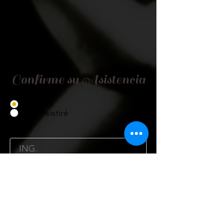
Confirme su Asistencia
Asistiré
No Asistiré
Título
Nombre
Cargo