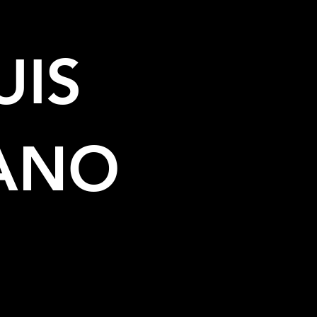
UIS
ANO