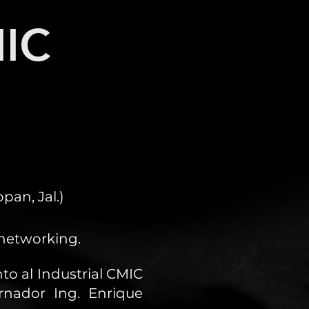
IC
an, Jal.)
 networking.
to al Industrial CMIC
rnador Ing. Enrique