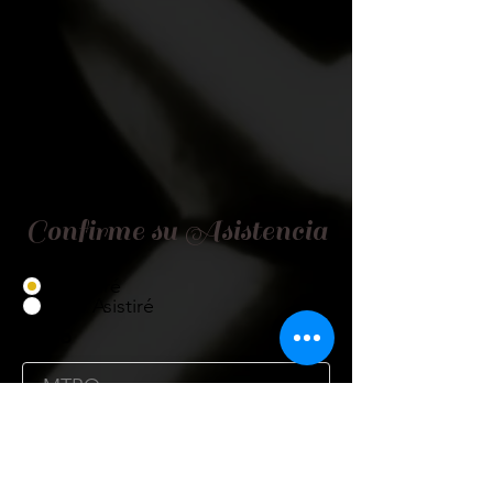
Confirme su Asistencia
Asistiré
No Asistiré
Título
Nombre