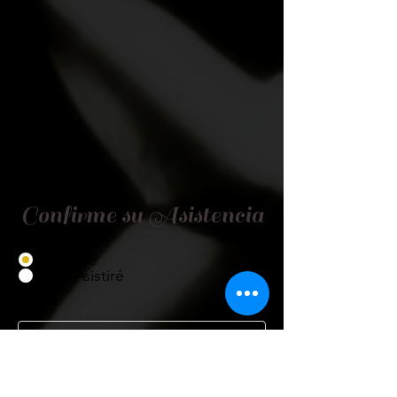
Confirme su Asistencia
Asistiré
No Asistiré
Título
Nombre