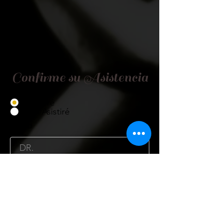
Confirme su Asistencia
Asistiré
No Asistiré
Título
Nombre
Cargo