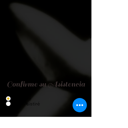
Confirme su Asistencia
Asistiré
No Asistiré
Título