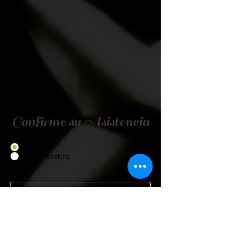
Confirme su Asistencia
Asistiré
No Asistiré
Título
Nombre