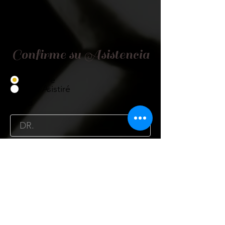
Confirme su Asistencia
Asistiré
No Asistiré
Título
Nombre
Cargo