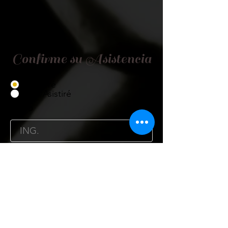
Confirme su Asistencia
Asistiré
No Asistiré
Título
Nombre
Cargo