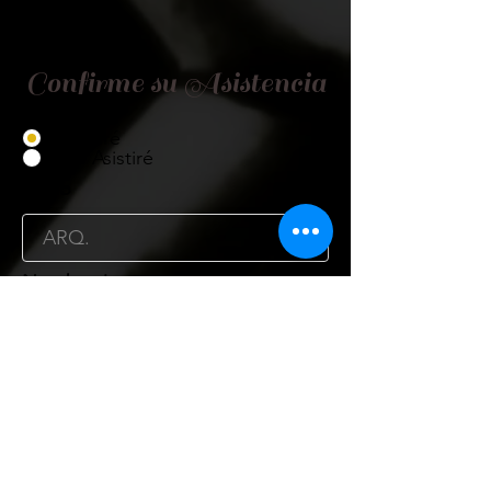
Confirme su Asistencia
Asistiré
No Asistiré
Título
Nombre
Cargo
Organismo