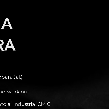
NA
RA
an, Jal.)
 networking.
to al Industrial CMIC