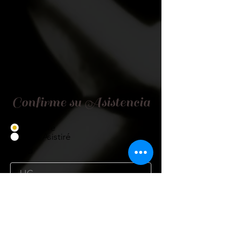
Confirme su Asistencia
Asistiré
No Asistiré
Título
Nombre