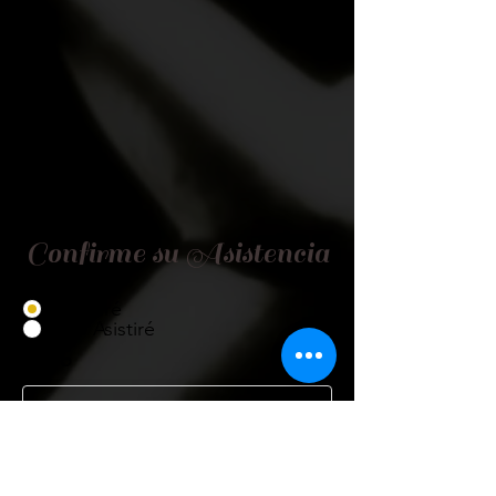
Confirme su Asistencia
Asistiré
No Asistiré
Título
Nombre