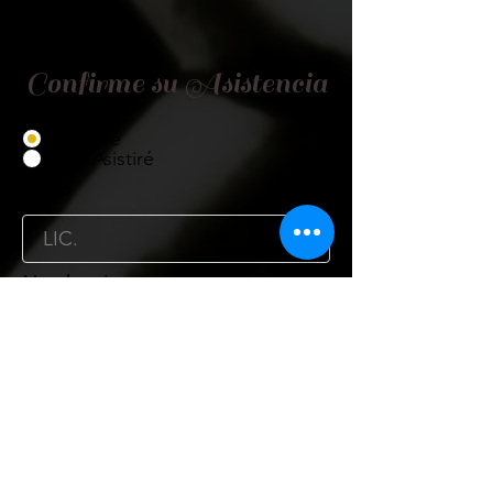
Confirme su Asistencia
Asistiré
No Asistiré
Título
Nombre
Cargo
Organismo