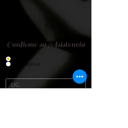
Confirme su Asistencia
Asistiré
No Asistiré
Título
Nombre
Cargo