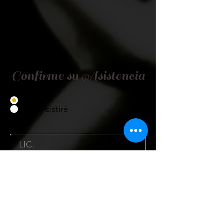
Confirme su Asistencia
Asistiré
No Asistiré
Título
Nombre
Cargo