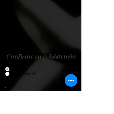
Confirme su Asistencia
Asistiré
No Asistiré
Título
Nombre