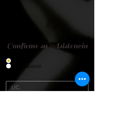
Confirme su Asistencia
Asistiré
No Asistiré
Título
Nombre
Cargo