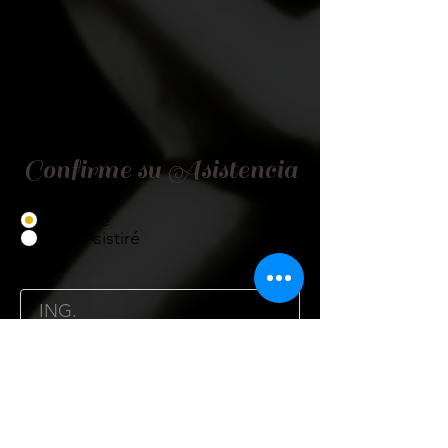
Confirme su Asistencia
Asistiré
No Asistiré
Título
Nombre
Cargo