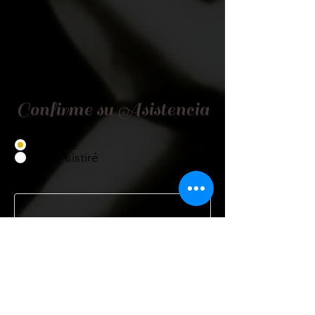
Confirme su Asistencia
Asistiré
No Asistiré
Título
Nombre
Cargo